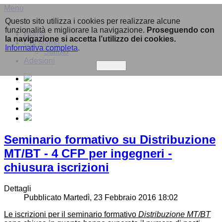
Menu
Questo sito utilizza i cookies per realizzare alcune
funzionalità e migliorare la navigazione.
Proseguendo con
Home
la navigazione si accetta l’utilizzo dei cookies.
Chi siamo
Informativa completa
.
Statuto
Adesioni
Accetto
Seminario formativo su Distribuzione
MT/BT - 4 CFP per ingegneri -
chiusura iscrizioni
Dettagli
Pubblicato Martedì, 23 Febbraio 2016 18:02
Le iscrizioni per il seminario formativo
Distribuzione MT/BT