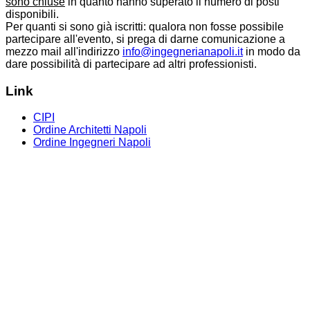
sono chiuse
in quanto hanno superato il numero di posti
disponibili.
Per quanti si sono già iscritti: qualora non fosse possibile
partecipare all'evento, si prega di darne comunicazione a
mezzo mail all'indirizzo
info@ingegnerianapoli.it
in modo da
dare possibilità di partecipare ad altri professionisti.
Link
CIPI
Ordine Architetti Napoli
Ordine Ingegneri Napoli