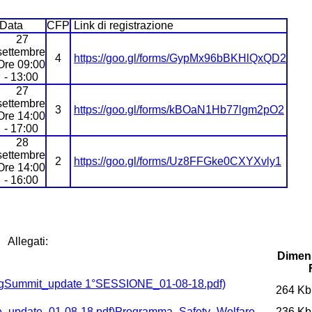
Data
CFP
Link di registrazione
27
settembre
4
https://goo.gl/forms/GypMx96bBKHlQxQD2
Ore 09:00
- 13:00
27
settembre
3
https://goo.gl/forms/kBOaN1Hb77lgm2pO2
Ore 14:00
- 17:00
28
settembre
2
https://goo.gl/forms/Uz8FFGke0CXYXvly1
Ore 14:00
- 16:00
Allegati:
Dimen
264 Kb
Programma_Safety_Welfare
236 Kb