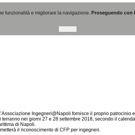
une funzionalità e migliorare la navigazione.
Proseguendo con la 
Accetto
l'Associazione Ingegneri@Napoli fornisce il proprio patrocinio e
si terranno nei giorni 27 e 28 settembre 2018, secondo il calenda
rittima di Napoli.
rmetterà il riconoscimento di CFP per ingegneri.