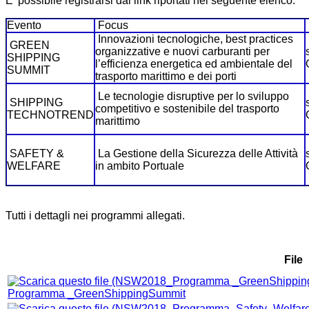
E' possibile registrarsi dai link riportati nel seguente elenco.
Evento
Focus
Innovazioni tecnologiche, best practices
GREEN
organizzative e nuovi carburanti per
SHIPPING
l’efficienza energetica ed ambientale del
SUMMIT
trasporto marittimo e dei porti
Le tecnologie disruptive per lo sviluppo
SHIPPING
competitivo e sostenibile del trasporto
TECHNOTREND
marittimo
SAFETY &
La Gestione della Sicurezza delle Attività
WELFARE
in ambito Portuale
Tutti i dettagli nei programmi allegati.
File
Programma _GreenShippingSummit