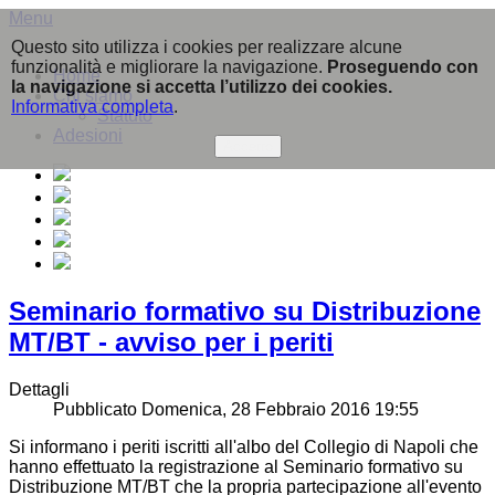
Menu
Questo sito utilizza i cookies per realizzare alcune
funzionalità e migliorare la navigazione.
Proseguendo con
Home
la navigazione si accetta l’utilizzo dei cookies.
Chi siamo
Informativa completa
.
Statuto
Adesioni
Accetto
Seminario formativo su Distribuzione
MT/BT - avviso per i periti
Dettagli
Pubblicato Domenica, 28 Febbraio 2016 19:55
Si informano i periti iscritti all'albo del Collegio di Napoli che
hanno effettuato la registrazione al Seminario formativo su
Distribuzione MT/BT che la propria partecipazione all'evento