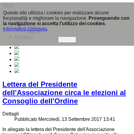
Menu
Questo sito utilizza i cookies per realizzare alcune
funzionalità e migliorare la navigazione.
Proseguendo con
Home
la navigazione si accetta l’utilizzo dei cookies.
Chi siamo
Informativa completa
.
Statuto
Adesioni
Accetto
Lettera del Presidente
dell'Associazione circa le elezioni al
Consoglio dell'Ordine
Dettagli
Pubblicato Mercoledì, 13 Settembre 2017 13:41
In allegato la lettera del Presidente dell'Associazione