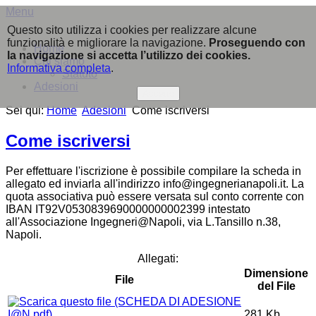
Menu
Questo sito utilizza i cookies per realizzare alcune
funzionalità e migliorare la navigazione.
Proseguendo con
Home
la navigazione si accetta l’utilizzo dei cookies.
Chi siamo
Informativa completa
.
Statuto
Adesioni
Accetto
Sei qui:
Home
Adesioni
Come iscriversi
Come iscriversi
Per effettuare l'iscrizione è possibile compilare la scheda in
allegato ed inviarla all'indirizzo info@ingegnerianapoli.it. La
quota associativa può essere versata sul conto corrente con
IBAN IT92V0530839690000000002399 intestato
all'Associazione Ingegneri@Napoli, via L.Tansillo n.38,
Napoli.
Allegati:
Dimensione
File
del File
281 Kb