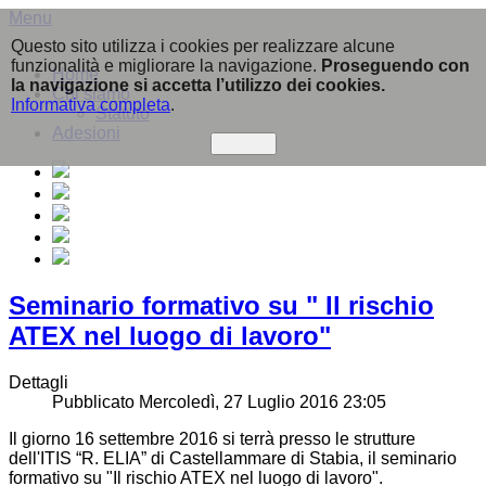
Menu
Questo sito utilizza i cookies per realizzare alcune
funzionalità e migliorare la navigazione.
Proseguendo con
Home
la navigazione si accetta l’utilizzo dei cookies.
Chi siamo
Informativa completa
.
Statuto
Adesioni
Accetto
Seminario formativo su " Il rischio
ATEX nel luogo di lavoro"
Dettagli
Pubblicato Mercoledì, 27 Luglio 2016 23:05
Il giorno 16 settembre 2016 si terrà presso le strutture
dell'ITIS “R. ELIA” di Castellammare di Stabia, il seminario
formativo su "Il rischio ATEX nel luogo di lavoro".