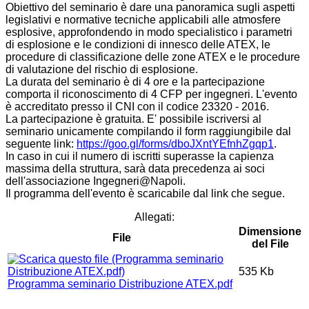
Obiettivo del seminario è dare una panoramica sugli aspetti
legislativi e normative tecniche applicabili alle atmosfere
esplosive, approfondendo in modo specialistico i parametri
di esplosione e le condizioni di innesco delle ATEX, le
procedure di classificazione delle zone ATEX e le procedure
di valutazione del rischio di esplosione.
La durata del seminario è di 4 ore e la partecipazione
comporta il riconoscimento di 4 CFP per ingegneri. L'evento
è accreditato presso il CNI con il codice 23320 - 2016.
La partecipazione è gratuita. E' possibile iscriversi al
seminario unicamente compilando il form raggiungibile dal
seguente link:
https://goo.gl/forms/dboJXntYEfnhZgqp1
.
In caso in cui il numero di iscritti superasse la capienza
massima della struttura, sarà data precedenza ai soci
dell'associazione Ingegneri@Napoli.
Il programma dell'evento è scaricabile dal link che segue.
Allegati:
Dimensione
File
del File
535 Kb
Programma seminario Distribuzione ATEX.pdf